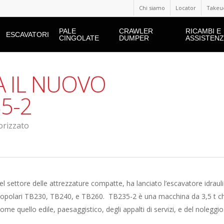
Chi siamo
Locator
Takeuc
PALE
CRAWLER
RICAMBI E
ESCAVATORI
CINGOLATE
DUMPER
ASSISTEN
A IL NUOVO
5-2
orizzato
el settore delle attrezzature compatte, ha lanciato l’escavatore idraul
 popolari TB230, TB240, e TB260. TB235-2 è una macchina da 3,5 t c
come quello edile, paesaggistico, degli appalti di servizi, e del noleggio