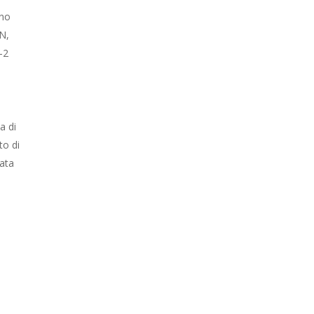
uno
N,
-2
a di
to di
nata