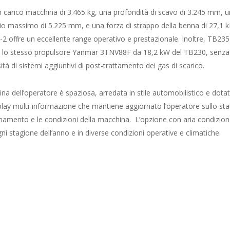
 carico macchina di 3.465 kg, una profondità di scavo di 3.245 mm, 
io massimo di 5.225 mm, e una forza di strappo della benna di 27,1 k
2 offre un eccellente range operativo e prestazionale. Inoltre, TB235
lo stesso propulsore Yanmar 3TNV88F da 18,2 kW del TB230, senza
ità di sistemi aggiuntivi di post-trattamento dei gas di scarico.
ina dell’operatore è spaziosa, arredata in stile automobilistico e dotat
play multi-informazione che mantiene aggiornato l’operatore sullo sta
namento e le condizioni della macchina. L’opzione con aria condizio
ni stagione dell’anno e in diverse condizioni operative e climatiche.