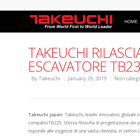
HOME
TAKEUCHI RILASCI
ESCAVATORE TB23
By
Takeuchi
January 29, 2019
Non categ
Takeuchi Japan:
Takeuchi, leader innovativo globale n
compattoTB225. Stessa filosofia di progettazione dei
risponde alle esigenze di una vasta clientela, in settori 