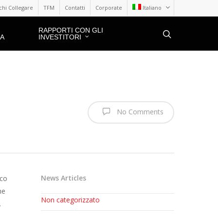
hi Collegare
TFM
Contatti
Corporate
Italiano
RAPPORTI CON GLI
ZA
INVESTITORI
No Comments
News Articles
ico
he
Non categorizzato
.