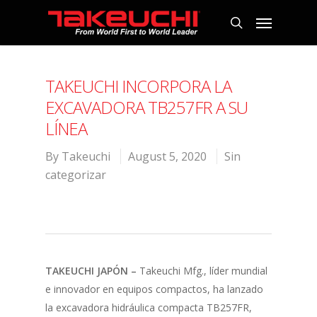
TAKEUCHI INCORPORA LA
EXCAVADORA TB257FR A SU
LÍNEA
By
Takeuchi
August 5, 2020
Sin
categorizar
TAKEUCHI JAPÓN –
Takeuchi Mfg., líder mundial
e innovador en equipos compactos, ha lanzado
la excavadora hidráulica compacta TB257FR,