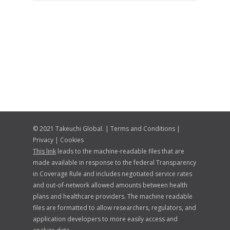
© 2021 Takeuchi Global. |
Terms and Conditions
|
Privacy
|
Cookies
This link
leads to the machine-readable files that are
made available in response to the federal Transparency
in Coverage Rule and includes negotiated service rates
and out-of-network allowed amounts between health
plans and healthcare providers. The machine readable
files are formatted to allow researchers, regulators, and
application developers to more easily access and