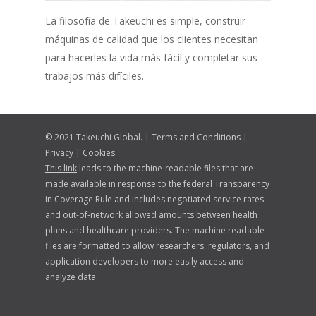
La filosofía de Takeuchi es simple, construir
máquinas de calidad que los clientes necesitan
para hacerles la vida más fácil y completar sus
trabajos más difíciles.
© 2021 Takeuchi Global. |
Terms and Conditions
|
Privacy
|
Cookies
This link
leads to the machine-readable files that are
made available in response to the federal Transparency
in Coverage Rule and includes negotiated service rates
and out-of-network allowed amounts between health
plans and healthcare providers. The machine readable
files are formatted to allow researchers, regulators, and
application developers to more easily access and
analyze data.