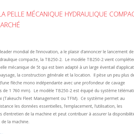
 LA PELLE MÉCANIQUE HYDRAULIQUE COMPA
MARCHÉ
leader mondial de l’innovation, a le plaisir d’annoncer le lancement de
ydraulique compacte, la TB250-2. Le modèle TB250-2 vient compléte
pelle mécanique de 5t qui est bien adapté à un large éventail d’applica
ysage, la construction générale et la location. Il pèse un peu plus d
e d’une flèche mono indépendante avec une profondeur de cavage
s de 1 760 mm). Le modèle TB250-2 est équipé du système télémat
chi (Takeuchi Fleet Management ou TFM). Ce système permet au
distance les données essentielles, l’emplacement, l’utilisation, les
d’entretien de la machine et peut contribuer à assurer la disponibilit
 de la machine.