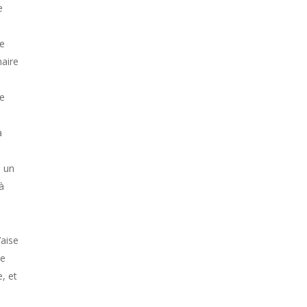
e
le
maire
le
a
e un
à
’aise
de
, et