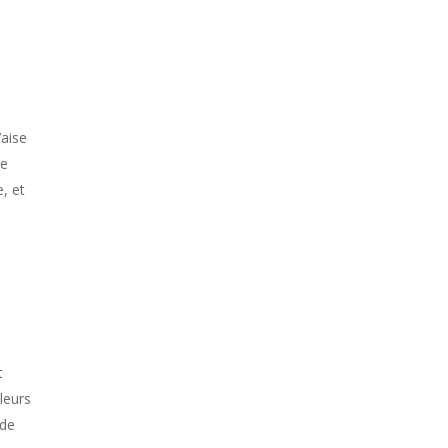
’aise
de
, et
t
leurs
 de