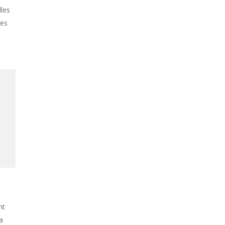
les
nes
nt
a