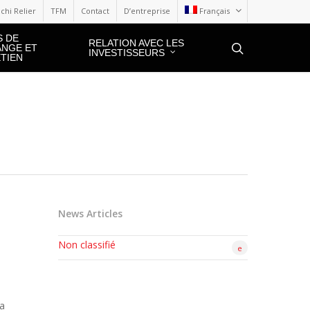
chi Relier
TFM
Contact
D’entreprise
Français
S DE
RELATION AVEC LES
NGE ET
INVESTISSEURS
TIEN
News Articles
Non classifié
e
sa