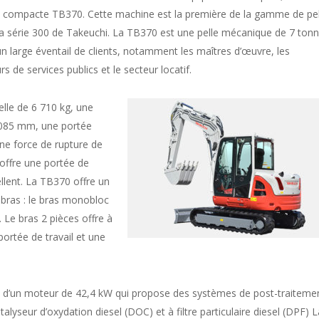
e compacte TB370. Cette machine est la première de la gamme de pel
 série 300 de Takeuchi. La TB370 est une pelle mécanique de 7 ton
n large éventail de clients, notamment les maîtres d’œuvre, les
s de services publics et le secteur locatif.
lle de 6 710 kg, une
 085 mm, une portée
e force de rupture de
offre une portée de
llent. La TB370 offre un
 bras : le bras monobloc
. Le bras 2 pièces offre à
portée de travail et une
e d’un moteur de 42,4 kW qui propose des systèmes de post-traiteme
lyseur d’oxydation diesel (DOC) et à filtre particulaire diesel (DPF) L