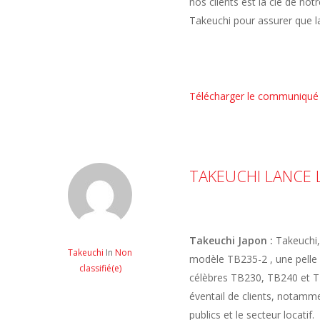
nos clients est la clé de no
Takeuchi pour assurer que la
Télécharger le communiqué
TAKEUCHI LANCE 
Takeuchi Japon :
Takeuchi,
Takeuchi
In
Non
modèle TB235-2 , une pelle
classifié(e)
célèbres TB230, TB240 et TB
éventail de clients, notamme
publics et le secteur locatif.