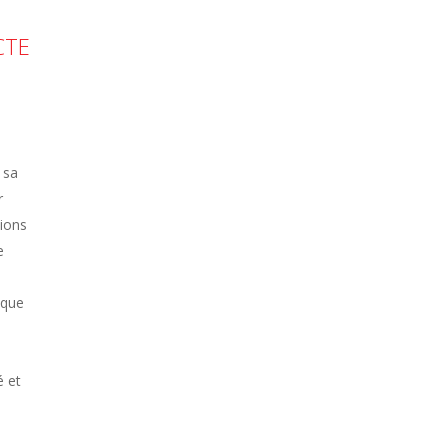
CTE
 sa
r
tions
e
ique
é et