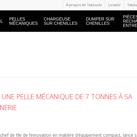
À propos de Takeuchi
Locator
Takeu
PIÈCE
PELLES
CHARGEUSE
DUMPER SUR
IL
RECHA
MÉCANIQUES
SUR CHENILLES
CHENILLES
ENTRE
 UNE PELLE MÉCANIQUE DE 7 TONNES À SA
NERIE
chef de file de l’innovation en matière d’équipement compact, lance 