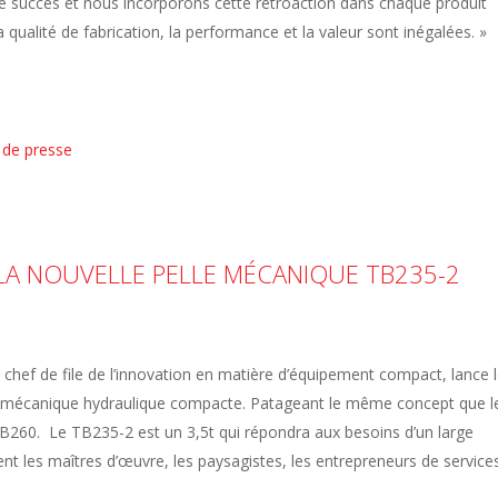
tre succès et nous incorporons cette rétroaction dans chaque produit
 qualité de fabrication, la performance et la valeur sont inégalées. »
 de presse
LA NOUVELLE PELLE MÉCANIQUE TB235-2
 chef de file de l’innovation en matière d’équipement compact, lance 
 mécanique hydraulique compacte. Patageant le même concept que l
260. Le TB235-2 est un 3,5t qui répondra aux besoins d’un large
nt les maîtres d’œuvre, les paysagistes, les entrepreneurs de service