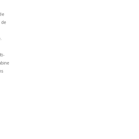
tée
 de
.
ti-
abine
ns