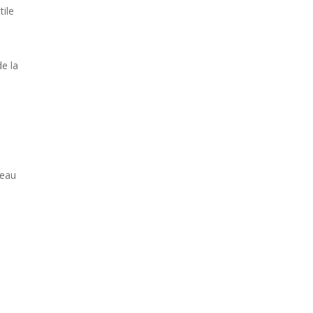
tile
de la
a
veau