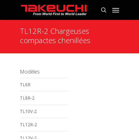
TL12R-2 Chargeuses
compactes chenillées
Modèles
TL6R
TL8R-2
TL10V-2
TL12R-2
TL12V-2