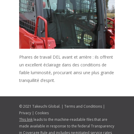
Phares de travail DEL avant et arrière : ils offrent
un excellent éclairage dans des conditions de
faible luminosité, procurant ainsi une plus grande
tranquillité d’esprit.
© 2021 Takeuchi Global. |
Terms and Conditions
|
Privacy
|
Cookies
This link
leads to the machine-readable files that are
made available in response to the federal Transparency
in Coverage Rule and includes negotiated service rates