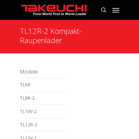
TL12R-2 Kompakt-
Raupenlader
Modelle
TL6R
TL8R-2
TL10V-2
TL12R-2
TL12V-2