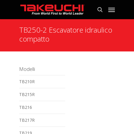
TB250-2 Escavatore idraulico
compatto
Modelli
TB210R
TB215R
TB216
TB217R
TB219