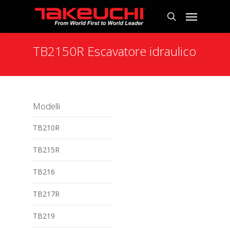
TB2150R Escavatore idraulico
Modelli
TB210R
TB215R
TB216
TB217R
TB219