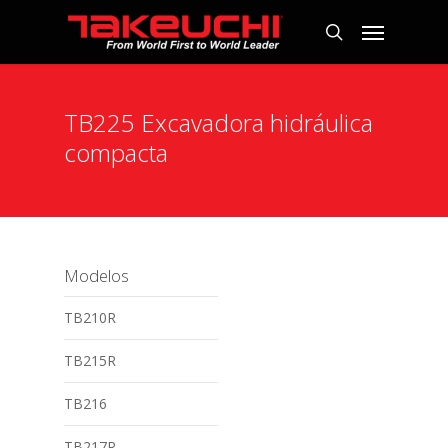
TB225 Excavadora hidráulica
compacta
Modelos
TB210R
TB215R
TB216
TB217R