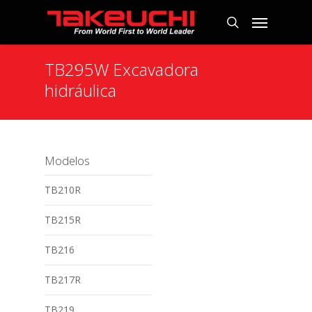
TB295W Excavadora
hidráulica
Modelos
TB210R
TB215R
TB216
TB217R
TB219