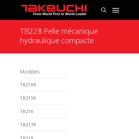
TB228 Pelle mécanique
hydraulique compacte
Modèles
TB210R
TB215R
TB216
TB217R
TB219