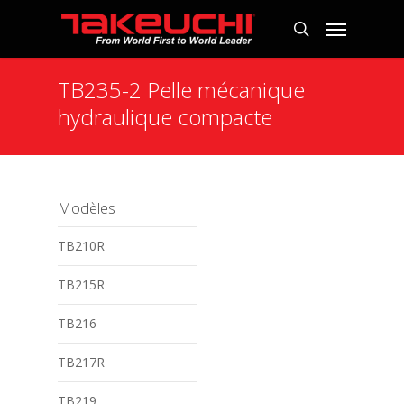
TB235-2 Pelle mécanique
hydraulique compacte
Modèles
TB210R
TB215R
TB216
TB217R
TB219