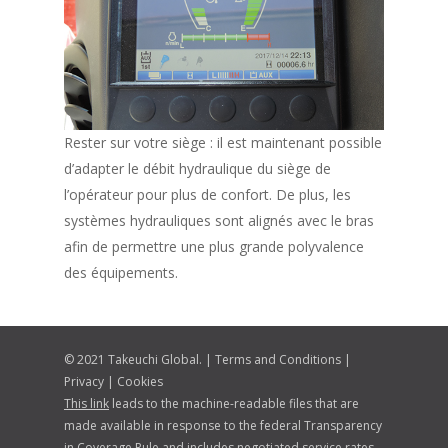
Rester sur votre siège : il est maintenant possible
d’adapter le débit hydraulique du siège de
l’opérateur pour plus de confort. De plus, les
systèmes hydrauliques sont alignés avec le bras
afin de permettre une plus grande polyvalence
des équipements.
© 2021 Takeuchi Global. |
Terms and Conditions
|
Privacy
|
Cookies
This link
leads to the machine-readable files that are
made available in response to the federal Transparency
in Coverage Rule and includes negotiated service rates