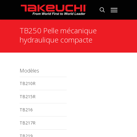
TB250 Pelle mécanique
hydraulique compacte
Modèles
TB210R
TB215R
TB216
TB217R
TB219