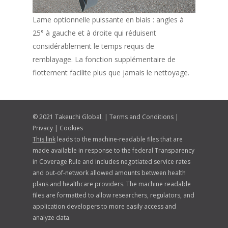
Lame optionnelle puissante en biais : angles à
25° à gauche et à droite qui réduisent
considérablement le temps requis de
remblayage. La fonction supplémentaire de
flottement facilite plus que jamais le nettoyage.
© 2021 Takeuchi Global. |
Terms and Conditions
|
Privacy
|
Cookies
This link
leads to the machine-readable files that are
made available in response to the federal Transparency
in Coverage Rule and includes negotiated service rates
and out-of-network allowed amounts between health
plans and healthcare providers. The machine readable
files are formatted to allow researchers, regulators, and
application developers to more easily access and
analyze data.